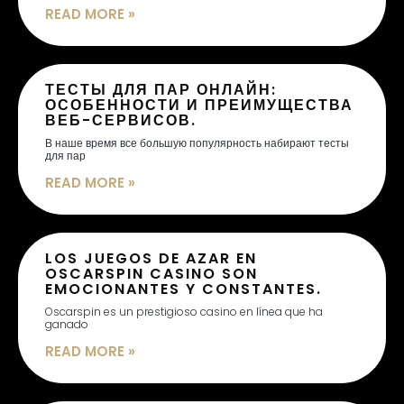
READ MORE »
ТЕСТЫ ДЛЯ ПАР ОНЛАЙН:
ОСОБЕННОСТИ И ПРЕИМУЩЕСТВА
ВЕБ-СЕРВИСОВ.
В наше время все большую популярность набирают тесты
для пар
READ MORE »
LOS JUEGOS DE AZAR EN
OSCARSPIN CASINO SON
EMOCIONANTES Y CONSTANTES.
Oscarspin es un prestigioso casino en línea que ha
ganado
READ MORE »