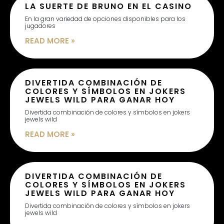
LA SUERTE DE BRUNO EN EL CASINO
En la gran variedad de opciones disponibles para los
jugadores
READ MORE »
DIVERTIDA COMBINACIÓN DE
COLORES Y SÍMBOLOS EN JOKERS
JEWELS WILD PARA GANAR HOY
Divertida combinación de colores y símbolos en jokers
jewels wild
READ MORE »
DIVERTIDA COMBINACIÓN DE
COLORES Y SÍMBOLOS EN JOKERS
JEWELS WILD PARA GANAR HOY
Divertida combinación de colores y símbolos en jokers
jewels wild