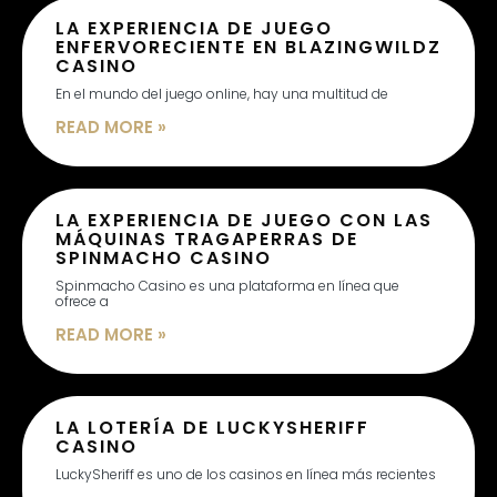
LA EXPERIENCIA DE JUEGO
ENFERVORECIENTE EN BLAZINGWILDZ
CASINO
En el mundo del juego online, hay una multitud de
READ MORE »
LA EXPERIENCIA DE JUEGO CON LAS
MÁQUINAS TRAGAPERRAS DE
SPINMACHO CASINO
Spinmacho Casino es una plataforma en línea que
ofrece a
READ MORE »
LA LOTERÍA DE LUCKYSHERIFF
CASINO
LuckySheriff es uno de los casinos en línea más recientes