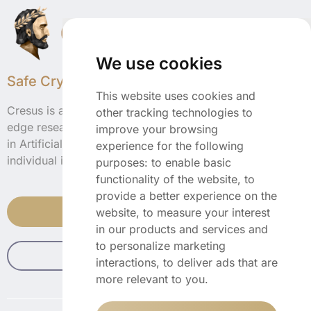
We use cookies
Safe Crypto Trading
This website uses cookies and
Cresus is a data science company applying cutting-
other tracking technologies to
edge research
improve your browsing
in Artificial Intelligence to deliver efficient services to
experience for the following
individual investors.
purposes:
to enable basic
functionality of the website
,
to
provide a better experience on the
Purchase premium
website
,
to measure your interest
in our products and services and
to personalize marketing
Telegram channel
interactions
,
to deliver ads that are
more relevant to you
.