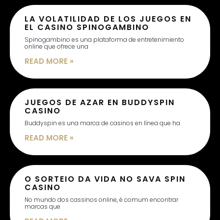
LA VOLATILIDAD DE LOS JUEGOS EN
EL CASINO SPINOGAMBINO
Spinogambino es una plataforma de entretenimiento
online que ofrece una
READ MORE »
JUEGOS DE AZAR EN BUDDYSPIN
CASINO
Buddyspin es una marca de casinos en línea que ha
READ MORE »
O SORTEIO DA VIDA NO SAVA SPIN
CASINO
No mundo dos cassinos online, é comum encontrar
marcas que