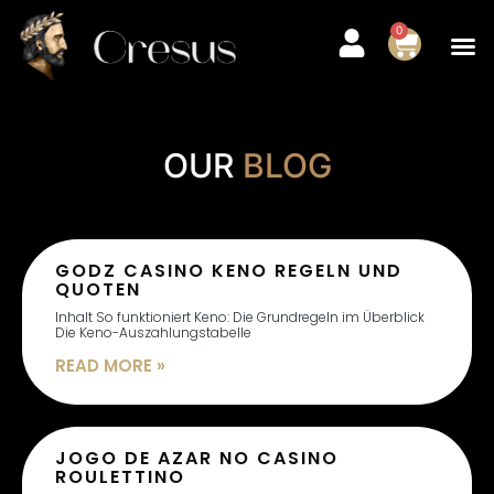
0
OUR
BLOG
GODZ CASINO KENO REGELN UND
QUOTEN
Inhalt So funktioniert Keno: Die Grundregeln im Überblick
Die Keno-Auszahlungstabelle
READ MORE »
JOGO DE AZAR NO CASINO
ROULETTINO