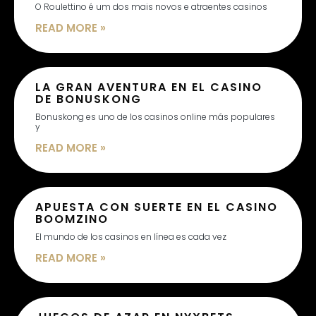
O Roulettino é um dos mais novos e atraentes casinos
READ MORE »
LA GRAN AVENTURA EN EL CASINO
DE BONUSKONG
Bonuskong es uno de los casinos online más populares
y
READ MORE »
APUESTA CON SUERTE EN EL CASINO
BOOMZINO
El mundo de los casinos en línea es cada vez
READ MORE »