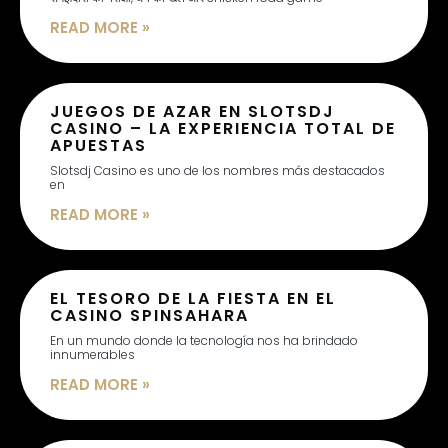
READ MORE »
JUEGOS DE AZAR EN SLOTSDJ
CASINO – LA EXPERIENCIA TOTAL DE
APUESTAS
Slotsdj Casino es uno de los nombres más destacados
en
READ MORE »
EL TESORO DE LA FIESTA EN EL
CASINO SPINSAHARA
En un mundo donde la tecnología nos ha brindado
innumerables
READ MORE »