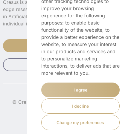
other tracking technologies to
Cresus is a data science company applying cutting-
improve your browsing
edge research
experience for the following
in Artificial Intelligence to deliver efficient services to
purposes:
to enable basic
individual investors.
functionality of the website
,
to
provide a better experience on the
website
,
to measure your interest
Purchase premium
in our products and services and
to personalize marketing
Telegram channel
interactions
,
to deliver ads that are
more relevant to you
.
I agree
© CresusSignals.com 2022 – all rights reserved.
I decline
Change my preferences